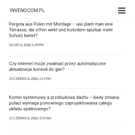
INVENO.COM.PL
Pergola aus Polen mit Montage – wie plant man eine
Terrasse, die offen wirkt und trotzdem spürbar mehr
Schutz bietet?
14 LIPCA, 2026, 1:09 PM
Czy internet może zwalniać przez automatyczne
aktualizacje konsoli do gier?
25 CZERWCA, 2026, 2:15 PM
Komin systemowy a przebudowa dachu – kiedy zmiana
połaci wymaga ponownego zaprojektowania całego
układu spalinowego?
11 CZERWCA, 2026, 9:19 AM