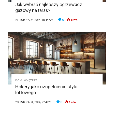
Jak wybrać najlepszy ogrzewacz
gazowy na taras?
0
1294
21 LISTOPADA, 2024, 10:44 AM
DOM I WNĘTRZE
Hokery jako uzupełnienie stylu
loftowego
0
1266
20 LISTOPADA, 2024, 2:54 PM