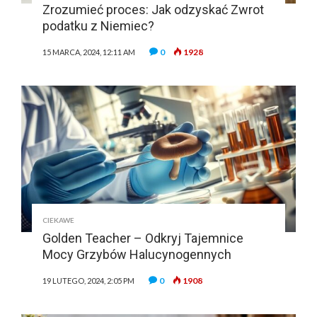
Zrozumieć proces: Jak odzyskać Zwrot
podatku z Niemiec?
0
1928
15 MARCA, 2024, 12:11 AM
CIEKAWE
Golden Teacher – Odkryj Tajemnice
Mocy Grzybów Halucynogennych
0
1908
19 LUTEGO, 2024, 2:05 PM