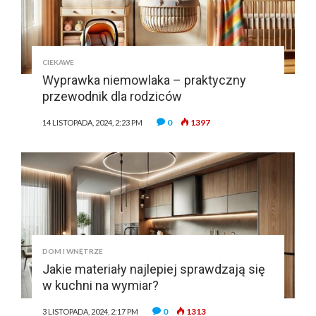
CIEKAWE
Wyprawka niemowlaka – praktyczny
przewodnik dla rodziców
0
1397
14 LISTOPADA, 2024, 2:23 PM
DOM I WNĘTRZE
Jakie materiały najlepiej sprawdzają się
w kuchni na wymiar?
0
1313
3 LISTOPADA, 2024, 2:17 PM