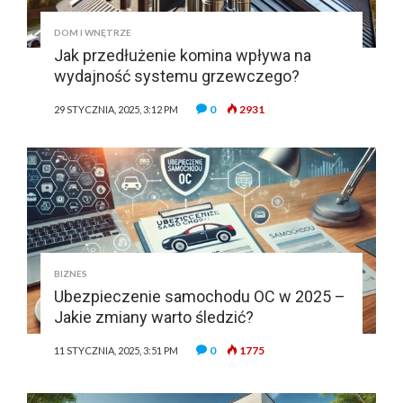
DOM I WNĘTRZE
Jak przedłużenie komina wpływa na
wydajność systemu grzewczego?
0
2931
29 STYCZNIA, 2025, 3:12 PM
BIZNES
Ubezpieczenie samochodu OC w 2025 –
Jakie zmiany warto śledzić?
0
1775
11 STYCZNIA, 2025, 3:51 PM