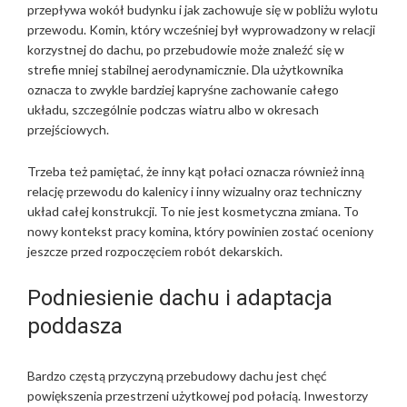
przepływa wokół budynku i jak zachowuje się w pobliżu wylotu
T
przewodu. Komin, który wcześniej był wyprowadzony w relacji
Z
korzystnej do dachu, po przebudowie może znaleźć się w
B
strefie mniej stabilnej aerodynamicznie. Dla użytkownika
I
E
oznacza to zwykle bardziej kapryśne zachowanie całego
T
układu, szczególnie podczas wiatru albo w okresach
E
przejściowych.
T
?
Trzeba też pamiętać, że inny kąt połaci oznacza również inną
relację przewodu do kalenicy i inny wizualny oraz techniczny
układ całej konstrukcji. To nie jest kosmetyczna zmiana. To
nowy kontekst pracy komina, który powinien zostać oceniony
jeszcze przed rozpoczęciem robót dekarskich.
Podniesienie dachu i adaptacja
poddasza
Bardzo częstą przyczyną przebudowy dachu jest chęć
powiększenia przestrzeni użytkowej pod połacią. Inwestorzy