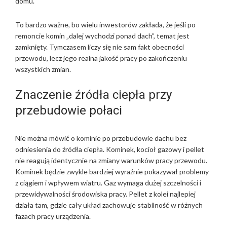
domu.
To bardzo ważne, bo wielu inwestorów zakłada, że jeśli po
remoncie komin „dalej wychodzi ponad dach”, temat jest
zamknięty. Tymczasem liczy się nie sam fakt obecności
przewodu, lecz jego realna jakość pracy po zakończeniu
wszystkich zmian.
Znaczenie źródła ciepła przy
przebudowie połaci
Nie można mówić o kominie po przebudowie dachu bez
odniesienia do źródła ciepła. Kominek, kocioł gazowy i pellet
nie reagują identycznie na zmiany warunków pracy przewodu.
Kominek będzie zwykle bardziej wyraźnie pokazywał problemy
z ciągiem i wpływem wiatru. Gaz wymaga dużej szczelności i
przewidywalności środowiska pracy. Pellet z kolei najlepiej
działa tam, gdzie cały układ zachowuje stabilność w różnych
fazach pracy urządzenia.