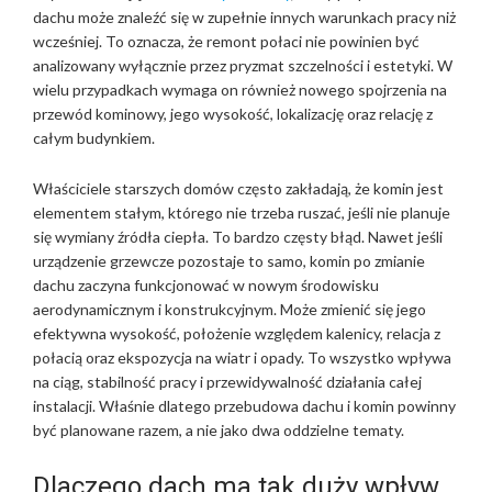
–
dachu może znaleźć się w zupełnie innych warunkach pracy niż
W
wcześniej. To oznacza, że remont połaci nie powinien być
I
analizowany wyłącznie przez pryzmat szczelności i estetyki. W
E
wielu przypadkach wymaga on również nowego spojrzenia na
P
przewód kominowy, jego wysokość, lokalizację oraz relację z
L
całym budynkiem.
A
N
Właściciele starszych domów często zakładają, że komin jest
T
elementem stałym, którego nie trzeba ruszać, jeśli nie planuje
M
się wymiany źródła ciepła. To bardzo częsty błąd. Nawet jeśli
A
urządzenie grzewcze pozostaje to samo, komin po zmianie
N
dachu zaczyna funkcjonować w nowym środowisku
E
aerodynamicznym i konstrukcyjnym. Może zmienić się jego
I
efektywna wysokość, położenie względem kalenicy, relacja z
N
połacią oraz ekspozycja na wiatr i opady. To wszystko wpływa
E
na ciąg, stabilność pracy i przewidywalność działania całej
T
instalacji. Właśnie dlatego przebudowa dachu i komin powinny
E
być planowane razem, a nie jako dwa oddzielne tematy.
R
R
A
Dlaczego dach ma tak duży wpływ