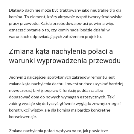
O
Dlatego dach nie może być traktowany jako neutralne tło dla
T
komina. To element, który aktywnie współtworzy środowisko
Z
pracy przewodu. Każda przebudowa połaci powinna więc
D
oznaczać pytanie o to, czy komin nadal będzie działał w
E
warunkach odpowiadających założeniom projektu.
M
S
Zmiana kąta nachylenia połaci a
P
Ü
warunki wyprowadzenia przewodu
R
B
A
Jednym z najczęściej spotykanych zakresów remontu jest
R
zmiana kąta nachylenia dachu. Inwestor chce uzyskać bardziej
M
nowoczesną bryłę, poprawić funkcję poddasza albo
E
dopasować dom do nowych wymagań estetycznych. Taki
H
zabieg wydaje się dotyczyć głównie wyglądu zewnętrznego i
R
konstrukcji więźby, ale dla komina ma bardzo konkretne
S
konsekwencje.
C
H
Zmiana nachylenia połaci wpływa na to, jak powietrze
U