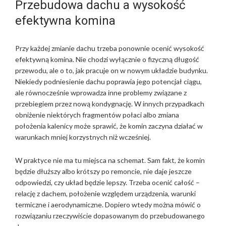
Przebudowa dachu a wysokość
efektywna komina
Przy każdej zmianie dachu trzeba ponownie ocenić wysokość
efektywną komina. Nie chodzi wyłącznie o fizyczną długość
przewodu, ale o to, jak pracuje on w nowym układzie budynku.
Niekiedy podniesienie dachu poprawia jego potencjał ciągu,
ale równocześnie wprowadza inne problemy związane z
przebiegiem przez nową kondygnację. W innych przypadkach
obniżenie niektórych fragmentów połaci albo zmiana
położenia kalenicy może sprawić, że komin zaczyna działać w
warunkach mniej korzystnych niż wcześniej.
W praktyce nie ma tu miejsca na schemat. Sam fakt, że komin
będzie dłuższy albo krótszy po remoncie, nie daje jeszcze
odpowiedzi, czy układ będzie lepszy. Trzeba ocenić całość –
relację z dachem, położenie względem urządzenia, warunki
termiczne i aerodynamiczne. Dopiero wtedy można mówić o
rozwiązaniu rzeczywiście dopasowanym do przebudowanego