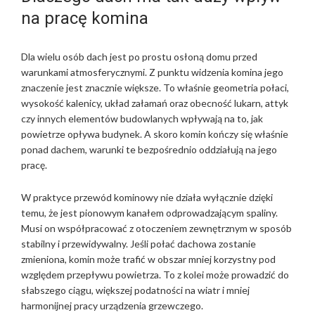
S
na pracę komina
S
E
,
Dla wielu osób dach jest po prostu osłoną domu przed
D
warunkami atmosferycznymi. Z punktu widzenia komina jego
I
znaczenie jest znacznie większe. To właśnie geometria połaci,
E
wysokość kalenicy, układ załamań oraz obecność lukarn, attyk
O
czy innych elementów budowlanych wpływają na to, jak
F
powietrze opływa budynek. A skoro komin kończy się właśnie
F
ponad dachem, warunki te bezpośrednio oddziałują na jego
E
pracę.
N
W
I
W praktyce przewód kominowy nie działa wyłącznie dzięki
R
temu, że jest pionowym kanałem odprowadzającym spaliny.
K
Musi on współpracować z otoczeniem zewnętrznym w sposób
T
stabilny i przewidywalny. Jeśli połać dachowa zostanie
U
zmieniona, komin może trafić w obszar mniej korzystny pod
N
względem przepływu powietrza. To z kolei może prowadzić do
D
słabszego ciągu, większej podatności na wiatr i mniej
T
harmonijnej pracy urządzenia grzewczego.
R