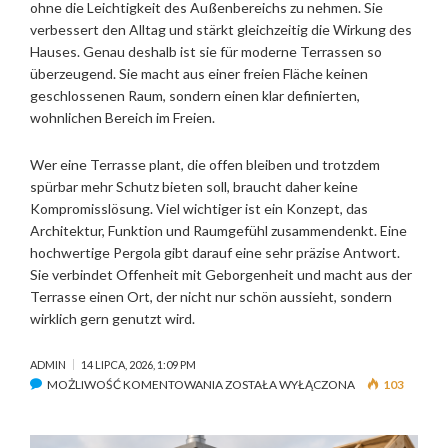
ohne die Leichtigkeit des Außenbereichs zu nehmen. Sie
verbessert den Alltag und stärkt gleichzeitig die Wirkung des
Hauses. Genau deshalb ist sie für moderne Terrassen so
überzeugend. Sie macht aus einer freien Fläche keinen
geschlossenen Raum, sondern einen klar definierten,
wohnlichen Bereich im Freien.
Wer eine Terrasse plant, die offen bleiben und trotzdem
spürbar mehr Schutz bieten soll, braucht daher keine
Kompromisslösung. Viel wichtiger ist ein Konzept, das
Architektur, Funktion und Raumgefühl zusammendenkt. Eine
hochwertige Pergola gibt darauf eine sehr präzise Antwort.
Sie verbindet Offenheit mit Geborgenheit und macht aus der
Terrasse einen Ort, der nicht nur schön aussieht, sondern
wirklich gern genutzt wird.
ADMIN
14 LIPCA, 2026, 1:09 PM
MOŻLIWOŚĆ KOMENTOWANIA
P
ZOSTAŁA WYŁĄCZONA
103
E
R
G