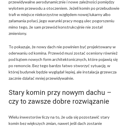
przewidywalne aerodynamicznie i nowe zależności pomiędzy
wylotem przewodu a otoczeniem. Jeżeli komin po przebudowie
trafi w miejsce niekorzystne względem nowej lukarny albo
załamania połaci, jego warunki pracy mogą ulec pogorszeniu
mimo tego, że sam przewód konstrukcyjnie nie został
zmieniony.
To pokazuje, że nowy dach nie powinien być projektowany w
oderwaniu od komina. Przewód musi zostać oceniony również
pod kątem nowych form architektonicznych, które pojawią się
po remoncie. Bez tego bardzo łatwo stworzyć sytuację, w
której budynek będzie wyglądał lepiej, ale instalacja grzewcza
zacznie działać mniej przewidywalnie.
Stary komin przy nowym dachu –
czy to zawsze dobre rozwiązanie
Wielu inwestorów liczy na to, że uda się pozostawić stary
komin bez większych zmian, nawet jeśli dach zostanie