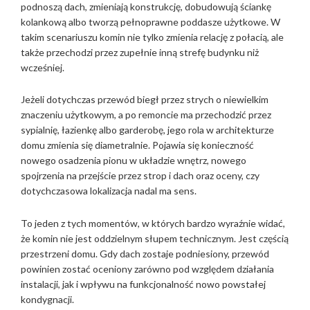
podnoszą dach, zmieniają konstrukcję, dobudowują ściankę
kolankową albo tworzą pełnoprawne poddasze użytkowe. W
takim scenariuszu komin nie tylko zmienia relację z połacią, ale
także przechodzi przez zupełnie inną strefę budynku niż
wcześniej.
Jeżeli dotychczas przewód biegł przez strych o niewielkim
znaczeniu użytkowym, a po remoncie ma przechodzić przez
sypialnię, łazienkę albo garderobę, jego rola w architekturze
domu zmienia się diametralnie. Pojawia się konieczność
nowego osadzenia pionu w układzie wnętrz, nowego
spojrzenia na przejście przez strop i dach oraz oceny, czy
dotychczasowa lokalizacja nadal ma sens.
To jeden z tych momentów, w których bardzo wyraźnie widać,
że komin nie jest oddzielnym słupem technicznym. Jest częścią
przestrzeni domu. Gdy dach zostaje podniesiony, przewód
powinien zostać oceniony zarówno pod względem działania
instalacji, jak i wpływu na funkcjonalność nowo powstałej
kondygnacji.