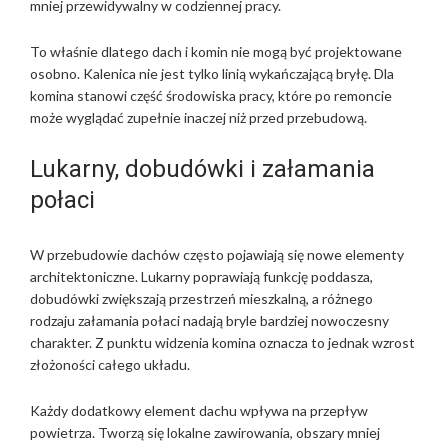
mniej przewidywalny w codziennej pracy.
To właśnie dlatego dach i komin nie mogą być projektowane
osobno. Kalenica nie jest tylko linią wykańczającą bryłę. Dla
komina stanowi część środowiska pracy, które po remoncie
może wyglądać zupełnie inaczej niż przed przebudową.
Lukarny, dobudówki i załamania
połaci
W przebudowie dachów często pojawiają się nowe elementy
architektoniczne. Lukarny poprawiają funkcję poddasza,
dobudówki zwiększają przestrzeń mieszkalną, a różnego
rodzaju załamania połaci nadają bryle bardziej nowoczesny
charakter. Z punktu widzenia komina oznacza to jednak wzrost
złożoności całego układu.
Każdy dodatkowy element dachu wpływa na przepływ
powietrza. Tworzą się lokalne zawirowania, obszary mniej