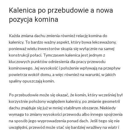
Kalenica po przebudowie a nowa
pozycja komina
Każda zmiana dachu zmienia również relację komina do
kalenicy. To bardzo ważny aspekt, który bywa lekceważony,
ponieważ wielu inwestorów skupia się wyłącznie na samej
konstrukcji połaci. Tymczasem kalenica jest jednym z
kluczowych punktów odniesienia dla pracy przewodu
kominowego. Jej wysokość i położenie wpływają na przepływ
powietrza wokół domu, a więc również na warunki, w jakich
spaliny opuszczają komin.
Po przebudowie może się okazać, że komin, który wcześniej był
korzystnie położony względem kalenicy, po zmianie geometrii
dachu znajduje się już w mniej stabilnym obszarze. Niekiedy
wymaga to zmiany wysokości przewodu albo innego spojrzenia
na sposób jego wyprowadzenia ponad dach. Jeśli tego się nie
uwzględni, przewód może stać się bardziej wrażliwy na wiatr i