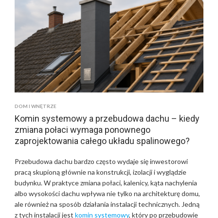
O
L
A
A
U
S
P
O
L
E
DOM I WNĘTRZE
N
Komin systemowy a przebudowa dachu – kiedy
M
zmiana połaci wymaga ponownego
I
zaprojektowania całego układu spalinowego?
T
M
Przebudowa dachu bardzo często wydaje się inwestorowi
O
pracą skupioną głównie na konstrukcji, izolacji i wyglądzie
N
budynku. W praktyce zmiana połaci, kalenicy, kąta nachylenia
T
albo wysokości dachu wpływa nie tylko na architekturę domu,
A
ale również na sposób działania instalacji technicznych. Jedną
G
E
z tych instalacji jest
komin systemowy
, który po przebudowie