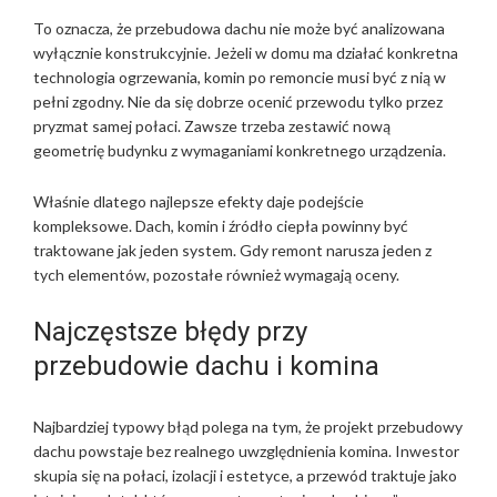
To oznacza, że przebudowa dachu nie może być analizowana
wyłącznie konstrukcyjnie. Jeżeli w domu ma działać konkretna
technologia ogrzewania, komin po remoncie musi być z nią w
pełni zgodny. Nie da się dobrze ocenić przewodu tylko przez
pryzmat samej połaci. Zawsze trzeba zestawić nową
geometrię budynku z wymaganiami konkretnego urządzenia.
Właśnie dlatego najlepsze efekty daje podejście
kompleksowe. Dach, komin i źródło ciepła powinny być
traktowane jak jeden system. Gdy remont narusza jeden z
tych elementów, pozostałe również wymagają oceny.
Najczęstsze błędy przy
przebudowie dachu i komina
Najbardziej typowy błąd polega na tym, że projekt przebudowy
dachu powstaje bez realnego uwzględnienia komina. Inwestor
skupia się na połaci, izolacji i estetyce, a przewód traktuje jako