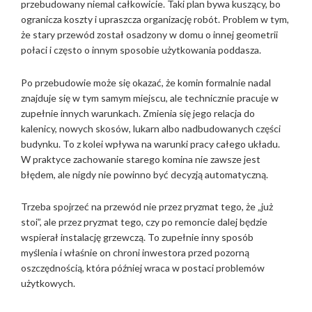
przebudowany niemal całkowicie. Taki plan bywa kuszący, bo
ogranicza koszty i upraszcza organizację robót. Problem w tym,
że stary przewód został osadzony w domu o innej geometrii
połaci i często o innym sposobie użytkowania poddasza.
Po przebudowie może się okazać, że komin formalnie nadal
znajduje się w tym samym miejscu, ale technicznie pracuje w
zupełnie innych warunkach. Zmienia się jego relacja do
kalenicy, nowych skosów, lukarn albo nadbudowanych części
budynku. To z kolei wpływa na warunki pracy całego układu.
W praktyce zachowanie starego komina nie zawsze jest
błędem, ale nigdy nie powinno być decyzją automatyczną.
Trzeba spojrzeć na przewód nie przez pryzmat tego, że „już
stoi”, ale przez pryzmat tego, czy po remoncie dalej będzie
wspierał instalację grzewczą. To zupełnie inny sposób
myślenia i właśnie on chroni inwestora przed pozorną
oszczędnością, która później wraca w postaci problemów
użytkowych.