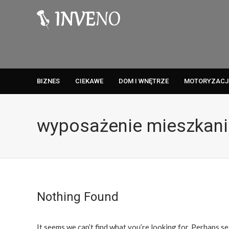
BIZNES
CIEKAWE
DOM I WNĘTRZE
MOTORYZACJ
wyposażenie mieszkan
Nothing Found
It seems we can’t find what you’re looking for. Perhaps se