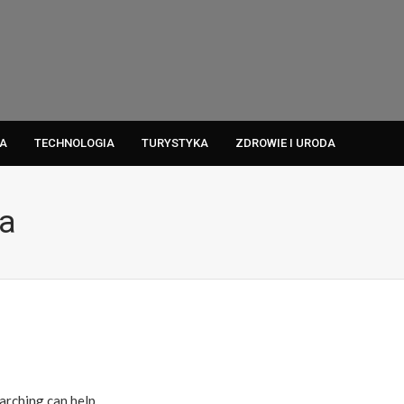
A
TECHNOLOGIA
TURYSTYKA
ZDROWIE I URODA
ia
arching can help.