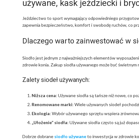
używane, kask jeździecki i bry
Jeździectwo to sport wymagający odpowiedniego przygotowan
zapewnia bezpieczeństwo, komfort i swobodę ruchów, co przek
Dlaczego warto zainwestować w s
Siodło jest jednym z najważniejszych elementów wyposażenia
zdrowie konia. Zakup siodła używanego może być świetnym ro
Zalety siodeł używanych:
Niższa cena
: Używane siodła są tańsze niż nowe, co poz
Renomowane marki
: Wiele używanych siodeł pochodzi
Ekologia
: Wybór używanego sprzętu wspiera zrównowa
„Ułożenie” siodła
: Używane siodła często są już dopas
Dobrze dobrane
siodło używane
to inwestycja w zdrowie ko