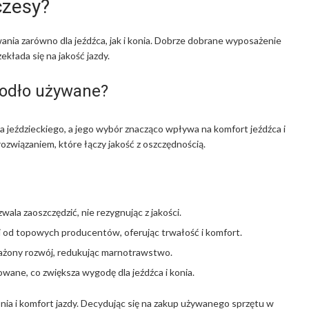
czesy?
ia zarówno dla jeźdźca, jak i konia. Dobrze dobrane wyposażenie
łada się na jakość jazdy.
iodło używane?
 jeździeckiego, a jego wybór znacząco wpływa na komfort jeźdźca i
związaniem, które łączy jakość z oszczędnością.
wala zaoszczędzić, nie rezygnując z jakości.
 od topowych producentów, oferując trwałość i komfort.
żony rozwój, redukując marnotrawstwo.
owane, co zwiększa wygodę dla jeźdźca i konia.
nia i komfort jazdy. Decydując się na zakup używanego sprzętu w