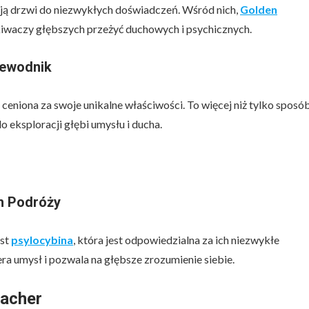
ją drzwi do niezwykłych doświadczeń. Wśród nich,
Golden
kiwaczy głębszych przeżyć duchowych i psychicznych.
zewodnik
niona za swoje unikalne właściwości. To więcej niż tylko sposó
o eksploracji głębi umysłu i ducha.
h Podróży
est
psylocybina
, która jest odpowiedzialna za ich niezwykłe
era umysł i pozwala na głębsze zrozumienie siebie.
eacher