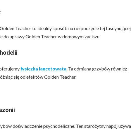
t
Golden Teacher to idealny sposób na rozpoczęcie tej fascynującej
bne do uprawy Golden Teacher w domowym zaciszu.
hodelii
 oferujemy
łysiczka lancetowata
. Ta odmiana grzybów również
różniąc się od efektów Golden Teacher.
azonii
rzybów doświadczenie psychodeliczne. Ten starożytny napój używ