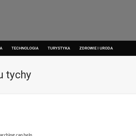
A
TECHNOLOGIA
TURYSTYKA
ZDROWIE I URODA
 tychy
arching can help.