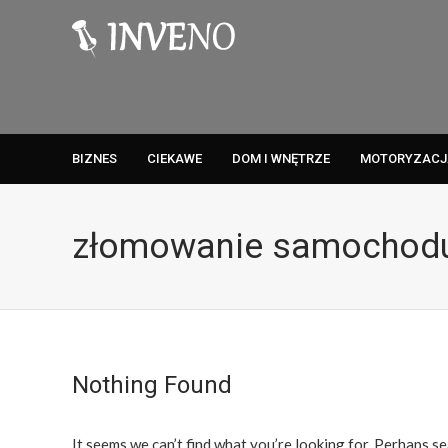
BIZNES
CIEKAWE
DOM I WNĘTRZE
MOTORYZACJ
złomowanie samochodu
Nothing Found
It seems we can’t find what you’re looking for. Perhaps se