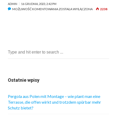
ADMIN
16 GRUDNIA, 2023, 2:42 PM
MOŻLIWOŚĆ KOMENTOWANIA
R
ZOSTAŁA WYŁĄCZONA
2238
E
S
T
R
U
K
T
U
R
Y
Z
A
Ostatnie wpisy
C
J
E
Pergola aus Polen mit Montage – wie plant man eine
W
Terrasse, die offen wirkt und trotzdem spürbar mehr
P
Schutz bietet?
O
L