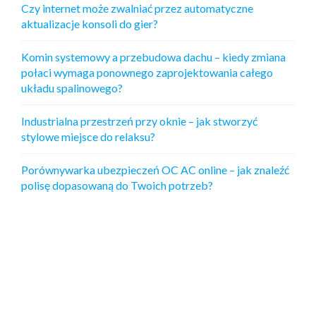
S
Czy internet może zwalniać przez automatyczne
C
aktualizacje konsoli do gier?
E
—
Komin systemowy a przebudowa dachu – kiedy zmiana
P
połaci wymaga ponownego zaprojektowania całego
O
układu spalinowego?
Z
N
Industrialna przestrzeń przy oknie – jak stworzyć
A
stylowe miejsce do relaksu?
J
I
C
Porównywarka ubezpieczeń OC AC online – jak znaleźć
H
polisę dopasowaną do Twoich potrzeb?
R
O
D
Z
A
J
E
I
C