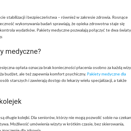
ie stabilizacji i bezpieczeństwa – również w zakresie zdrowia. Rosnące
ieczność wykonywania badań sprawiają, że opieka zdrowotna staje się
kontrola wydatków. Pakiety medyczne pozwalają połączyć te dwa światy
y.
ety medyczne?
sięczna opłata oznacza brak konieczności płacenia osobno za każdą wizy
iąża budżet, ale też zapewnia komfort psychiczny.
Pakiety medyczne dla
ób starszych i zawierają dostęp do lekarzy wielu specjalizacji, a także
kolejek
ą długie kolejki. Dla seniorów, którzy nie mogą pozwolić sobie na czekan
atywa. Możliwość umówienia wizyty w krótkim czasie, bez skierowania,
 znaczenie dla zdrowia.