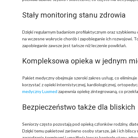
Stały monitoring stanu zdrowia
Dzięki regularnym badaniom profilaktycznym oraz szybkiemu d
na wczesne wykrycie chorób i zapobieganie ich rozwojowi. To
zapobieganie zawsze jest tańsze niż leczenie powikłań.
Kompleksowa opieka w jednym mi
Pakiet medyczny obejmuje szeroki zakres usług, co eliminuje
korzystać z opieki internistycznej, kardiologicznej, ortopedyc
medyczny Luxmed
zapewnia opiekę zintegrowaną, co przekła
Bezpieczeństwo także dla bliskich
Seniorzy często pozostają pod opieką członków rodziny, dl
Dzięki temu pakietowi zarówno osoby starsze, jak i ich blisc
zarządzanie terminami i umożliwia lepszą kontrolę stanu zdrow