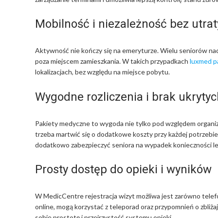
Mobilność i niezależność bez utrat
Aktywność nie kończy się na emeryturze. Wielu seniorów nada
poza miejscem zamieszkania. W takich przypadkach
luxmed p
lokalizacjach, bez względu na miejsce pobytu.
Wygodne rozliczenia i brak ukryty
Pakiety medyczne to wygoda nie tylko pod względem organiza
trzeba martwić się o dodatkowe koszty przy każdej potrzebie
dodatkowo zabezpieczyć seniora na wypadek konieczności lec
Prosty dostęp do opieki i wyników
W MedicCentre rejestracja wizyt możliwa jest zarówno telefo
online, mogą korzystać z teleporad oraz przypomnień o zbliża
sobie prostotę i przejrzystość systemu opieki.