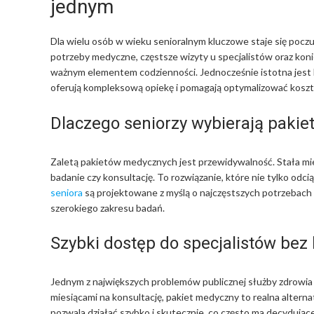
jednym
Dla wielu osób w wieku senioralnym kluczowe staje się poczuc
potrzeby medyczne, częstsze wizyty u specjalistów oraz kon
ważnym elementem codzienności. Jednocześnie istotna jest 
oferują kompleksową opiekę i pomagają optymalizować koszt
Dlaczego seniorzy wybierają paki
Zaletą pakietów medycznych jest przewidywalność. Stała mie
badanie czy konsultację. To rozwiązanie, które nie tylko odc
seniora
są projektowane z myślą o najczęstszych potrzebach os
szerokiego zakresu badań.
Szybki dostęp do specjalistów bez 
Jednym z największych problemów publicznej służby zdrowia s
miesiącami na konsultację, pakiet medyczny to realna altern
pozwala działać szybko i skutecznie, co często ma decydujące