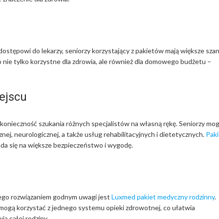
ostępowi do lekarzy, seniorzy korzystający z pakietów mają większe sza
 nie tylko korzystne dla zdrowia, ale również dla domowego budżetu –
ejscu
 konieczność szukania różnych specjalistów na własną rękę. Seniorzy mo
znej, neurologicznej, a także usług rehabilitacyjnych i dietetycznych.
Paki
da się na większe bezpieczeństwo i wygodę.
atego rozwiązaniem godnym uwagi jest
Luxmed pakiet medyczny rodzinny
.
y mogą korzystać z jednego systemu opieki zdrowotnej, co ułatwia
ia całej rodziny.