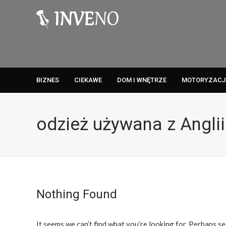
BIZNES
CIEKAWE
DOM I WNĘTRZE
MOTORYZACJ
odzież używana z Anglii
Nothing Found
It seems we can’t find what you’re looking for. Perhaps se