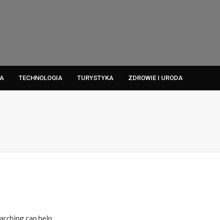
A
TECHNOLOGIA
TURYSTYKA
ZDROWIE I URODA
arching can help.