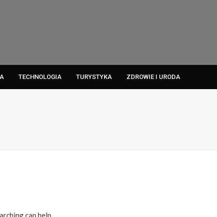
A
TECHNOLOGIA
TURYSTYKA
ZDROWIE I URODA
arching can help.