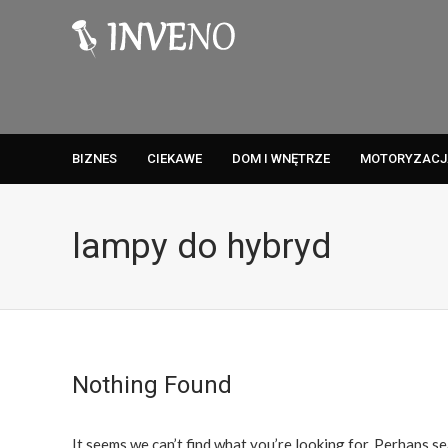
BIZNES
CIEKAWE
DOM I WNĘTRZE
MOTORYZACJ
lampy do hybryd
Nothing Found
It seems we can’t find what you’re looking for. Perhaps se