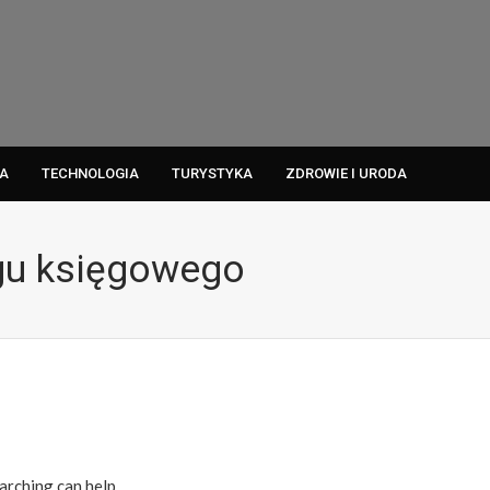
A
TECHNOLOGIA
TURYSTYKA
ZDROWIE I URODA
ngu księgowego
arching can help.