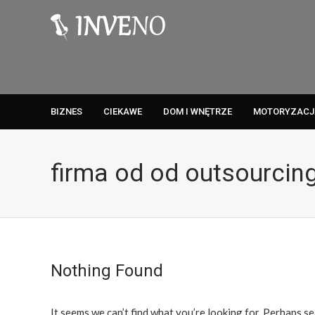
BIZNES
CIEKAWE
DOM I WNĘTRZE
MOTORYZACJ
firma od od outsourci
Nothing Found
It seems we can’t find what you’re looking for. Perhaps se