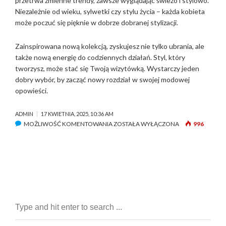
przetrwa zmienne trendy, zawsze wyglądając świeżo i stylowo.
Niezależnie od wieku, sylwetki czy stylu życia – każda kobieta
może poczuć się pięknie w dobrze dobranej stylizacji.
Zainspirowana nową kolekcją, zyskujesz nie tylko ubrania, ale
także nową energię do codziennych działań. Styl, który
tworzysz, może stać się Twoją wizytówką. Wystarczy jeden
dobry wybór, by zacząć nowy rozdział w swojej modowej
opowieści.
ADMIN
17 KWIETNIA, 2025, 10:36 AM
MOŻLIWOŚĆ KOMENTOWANIA
Z
ZOSTAŁA WYŁĄCZONA
996
A
I
N
S
P
I
R
U
J