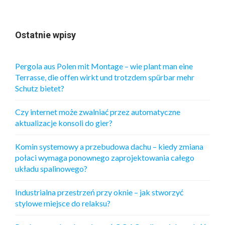
S
I
Ę
Ostatnie wpisy
E
L
E
Pergola aus Polen mit Montage – wie plant man eine
G
Terrasse, die offen wirkt und trotzdem spürbar mehr
A
Schutz bietet?
N
C
K
Czy internet może zwalniać przez automatyczne
Ą
aktualizacje konsoli do gier?
O
D
Komin systemowy a przebudowa dachu – kiedy zmiana
Z
połaci wymaga ponownego zaprojektowania całego
I
układu spalinowego?
E
Ż
Industrialna przestrzeń przy oknie – jak stworzyć
Ą
stylowe miejsce do relaksu?
D
A