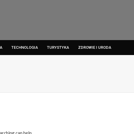
A
TECHNOLOGIA
TURYSTYKA
ZDROWIE I URODA
arching can help.