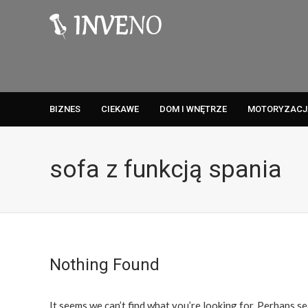
BIZNES
CIEKAWE
DOM I WNĘTRZE
MOTORYZACJ
sofa z funkcją spania
Nothing Found
It seems we can’t find what you’re looking for. Perhaps se