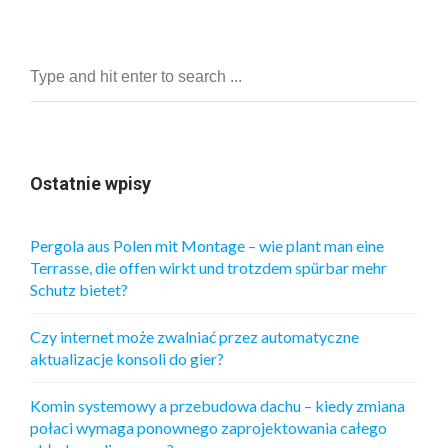
K
O
Ś
Ć
O
K
I
E
Ostatnie wpisy
N
I
D
Pergola aus Polen mit Montage – wie plant man eine
R
Terrasse, die offen wirkt und trotzdem spürbar mehr
Z
Schutz bietet?
W
I
W
Czy internet może zwalniać przez automatyczne
P
aktualizacje konsoli do gier?
Ł
Y
Komin systemowy a przebudowa dachu – kiedy zmiana
W
połaci wymaga ponownego zaprojektowania całego
A