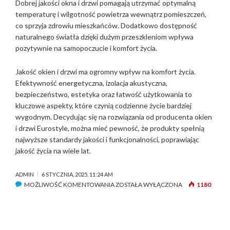
Dobrej jakości okna i drzwi pomagają utrzymać optymalną
temperaturę i wilgotność powietrza wewnątrz pomieszczeń,
co sprzyja zdrowiu mieszkańców. Dodatkowo dostępność
naturalnego światła dzięki dużym przeszkleniom wpływa
pozytywnie na samopoczucie i komfort życia.
Jakość okien i drzwi ma ogromny wpływ na komfort życia.
Efektywność energetyczna, izolacja akustyczna,
bezpieczeństwo, estetyka oraz łatwość użytkowania to
kluczowe aspekty, które czynią codzienne życie bardziej
wygodnym. Decydując się na rozwiązania od producenta okien
i drzwi Eurostyle, można mieć pewność, że produkty spełnią
najwyższe standardy jakości i funkcjonalności, poprawiając
jakość życia na wiele lat.
ADMIN
6 STYCZNIA, 2025, 11:24 AM
MOŻLIWOŚĆ KOMENTOWANIA
J
ZOSTAŁA WYŁĄCZONA
1180
A
K
J
A