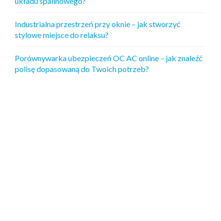
układu spalinowego?
N
A
Industrialna przestrzeń przy oknie – jak stworzyć
K
stylowe miejsce do relaksu?
O
M
F
Porównywarka ubezpieczeń OC AC online – jak znaleźć
O
polisę dopasowaną do Twoich potrzeb?
R
T
Ż
Y
C
I
A
?