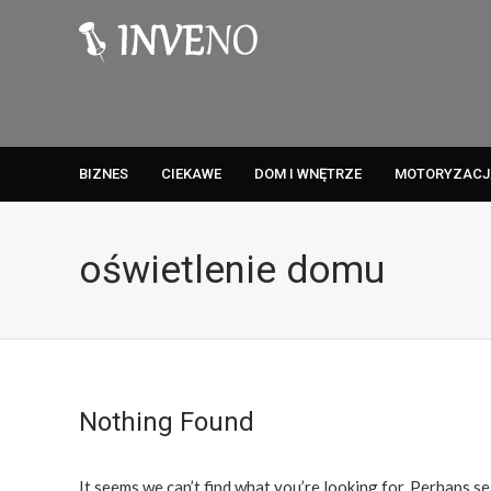
BIZNES
CIEKAWE
DOM I WNĘTRZE
MOTORYZACJ
oświetlenie domu
Nothing Found
It seems we can’t find what you’re looking for. Perhaps se