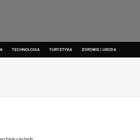
A
TECHNOLOGIA
TURYSTYKA
ZDROWIE I URODA
arching can help.