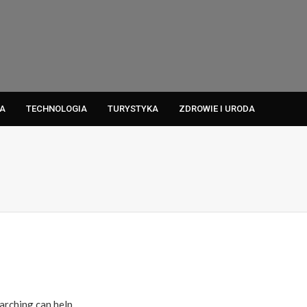
A
TECHNOLOGIA
TURYSTYKA
ZDROWIE I URODA
arching can help.