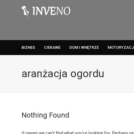
BIZNES
CIEKAWE
DOM I WNĘTRZE
MOTORYZACJ
aranżacja ogordu
Nothing Found
It seems we can’t find what you’re looking for. Perhaps se